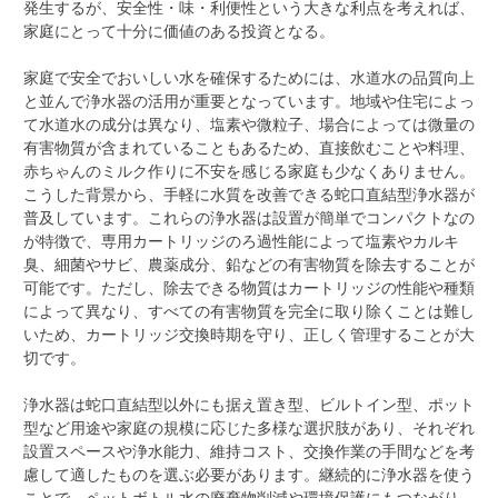
発生するが、安全性・味・利便性という大きな利点を考えれば、
家庭にとって十分に価値のある投資となる。
家庭で安全でおいしい水を確保するためには、水道水の品質向上
と並んで浄水器の活用が重要となっています。地域や住宅によっ
て水道水の成分は異なり、塩素や微粒子、場合によっては微量の
有害物質が含まれていることもあるため、直接飲むことや料理、
赤ちゃんのミルク作りに不安を感じる家庭も少なくありません。
こうした背景から、手軽に水質を改善できる蛇口直結型浄水器が
普及しています。これらの浄水器は設置が簡単でコンパクトなの
が特徴で、専用カートリッジのろ過性能によって塩素やカルキ
臭、細菌やサビ、農薬成分、鉛などの有害物質を除去することが
可能です。ただし、除去できる物質はカートリッジの性能や種類
によって異なり、すべての有害物質を完全に取り除くことは難し
いため、カートリッジ交換時期を守り、正しく管理することが大
切です。
浄水器は蛇口直結型以外にも据え置き型、ビルトイン型、ポット
型など用途や家庭の規模に応じた多様な選択肢があり、それぞれ
設置スペースや浄水能力、維持コスト、交換作業の手間などを考
慮して適したものを選ぶ必要があります。継続的に浄水器を使う
ことで、ペットボトル水の廃棄物削減や環境保護にもつながり、