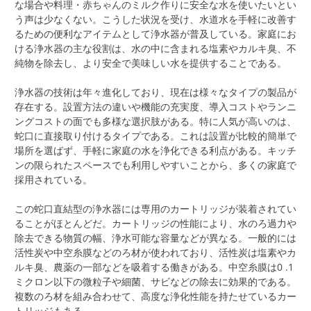
な場合や料理・赤ちゃんのミルク作りに安全な水を使いたいとい
う声は少なくない。こうした状況を受け、水道水を手軽に改善す
るための便利なアイテムとして浄水器が普及している。家庭にお
ける浄水器の主な役割は、水の中に含まれる塩素やカルキ臭、不
純物を除去し、より安全で美味しい水を提供することである。
浄水器の技術は年々進化しており、現在は様々なタイプの製品が
存在する。設置方法の違いや機能の充実度、導入コストやランニ
ングコストの面でも多様な選択肢がある。特に人気が高いのは、
蛇口に直接取り付けるタイプである。これは設置が比較的簡単で
場所を選ばず、手軽に家庭の水を浄化できる利点がある。キッチ
ンの限られたスペースでも利用しやすいことから、多くの家庭で
採用されている。
この蛇口直結型の浄水器には専用のカートリッジが装着されてい
ることがほとんどだ。カートリッジの性能により、水のろ過力や
除去できる物質の幅、浄水可能な容量などが異なる。一般的には
活性炭や中空糸膜などのろ材が使われており、活性炭は塩素やカ
ルキ臭、農薬の一部などを吸着する働きがある。中空糸膜は0 .1
ミクロン以下の微粒子や細菌、サビなどの除去に効果的である。
複数のろ材を組み合わせて、高度な浄化性能を持たせているカー
トリッジもある。