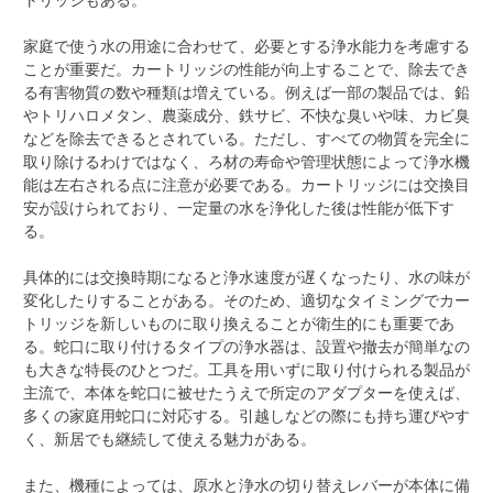
家庭で使う水の用途に合わせて、必要とする浄水能力を考慮する
ことが重要だ。カートリッジの性能が向上することで、除去でき
る有害物質の数や種類は増えている。例えば一部の製品では、鉛
やトリハロメタン、農薬成分、鉄サビ、不快な臭いや味、カビ臭
などを除去できるとされている。ただし、すべての物質を完全に
取り除けるわけではなく、ろ材の寿命や管理状態によって浄水機
能は左右される点に注意が必要である。カートリッジには交換目
安が設けられており、一定量の水を浄化した後は性能が低下す
る。
具体的には交換時期になると浄水速度が遅くなったり、水の味が
変化したりすることがある。そのため、適切なタイミングでカー
トリッジを新しいものに取り換えることが衛生的にも重要であ
る。蛇口に取り付けるタイプの浄水器は、設置や撤去が簡単なの
も大きな特長のひとつだ。工具を用いずに取り付けられる製品が
主流で、本体を蛇口に被せたうえで所定のアダプターを使えば、
多くの家庭用蛇口に対応する。引越しなどの際にも持ち運びやす
く、新居でも継続して使える魅力がある。
また、機種によっては、原水と浄水の切り替えレバーが本体に備