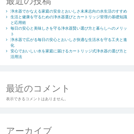
最近の投稿
ン
浄水器でかなえる家庭の安全とおいしさ未来志向の水生活のすすめ
生活と健康を守るための浄水器選びとカートリッジ管理の基礎知識
と応用術
毎日の安心と美味しさを守る浄水器賢い選び方と暮らしへのメリッ
ト
浄水器で広がる毎日の安心とおいしさ快適な生活水を守る工夫と進
化
安心でおいしい水を家庭に届けるカートリッジ式浄水器の選び方と
活用法
最近のコメント
表示できるコメントはありません。
アーカイブ