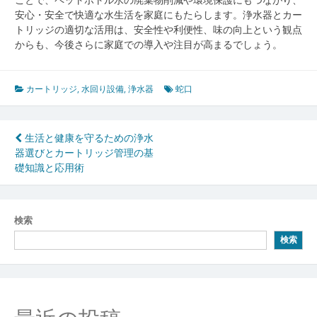
安心・安全で快適な水生活を家庭にもたらします。浄水器とカー
トリッジの適切な活用は、安全性や利便性、味の向上という観点
からも、今後さらに家庭での導入や注目が高まるでしょう。
カートリッジ
,
水回り設備
,
浄水器
蛇口
投
生活と健康を守るための浄水
器選びとカートリッジ管理の基
稿
礎知識と応用術
ナ
ビ
検索
ゲ
検索
ー
シ
ョ