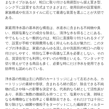
まなタイプがあるが、蛇口に取り付ける簡易型から据え置き型、
シンク下に設置する方式までさまざまだ。使用目的や設置場所、
家族構成や生活スタイルに応じて最適な装置を選ぶことが大切で
ある。
家庭用浄水器の基本的な構造は、水道水に含まれる不純物や臭
い、残留塩素などの成分を除去し、清浄な水を得ることにある。
中でももっとも一般的なのは、蛇口に直接取り付けられるタイプ
で、設置が手軽で初期費用も低く抑えられる点が魅力だ。このタ
イプの浄水器は、家庭のあらゆる流し台や洗面所の蛇口への取り
付けがしやすく、特別な工事や高価な工具を必要としない。その
点、賃貸住宅でも利用しやすいのが特徴といえる。ワンタッチで
切り替えができる商品も多く、必要な時にだけ浄水を使用できる
効率性も認められている。
浄水器の性能は主に内部のカートリッジによって左右される。カ
ートリッジの素材や形状、含まれるろ材の質が、除去できる不純
物の広さや味への影響を決定する。代表的なろ材として活性炭が
あり、表面に無数の微細孔を持つことで、塩素やカビ臭、雑味と
なる有機物などを効率よく吸着除去できる。それだけでは十分に
取り除けない細菌や微粒子をターゲットにした繊維状フィルター