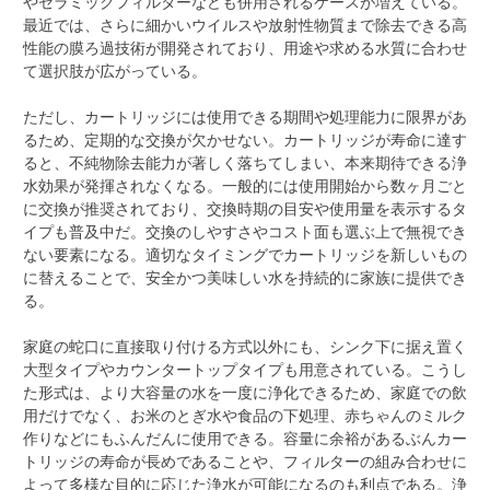
やセラミックフィルターなども併用されるケースが増えている。
最近では、さらに細かいウイルスや放射性物質まで除去できる高
性能の膜ろ過技術が開発されており、用途や求める水質に合わせ
て選択肢が広がっている。
ただし、カートリッジには使用できる期間や処理能力に限界があ
るため、定期的な交換が欠かせない。カートリッジが寿命に達す
ると、不純物除去能力が著しく落ちてしまい、本来期待できる浄
水効果が発揮されなくなる。一般的には使用開始から数ヶ月ごと
に交換が推奨されており、交換時期の目安や使用量を表示するタ
イプも普及中だ。交換のしやすさやコスト面も選ぶ上で無視でき
ない要素になる。適切なタイミングでカートリッジを新しいもの
に替えることで、安全かつ美味しい水を持続的に家族に提供でき
る。
家庭の蛇口に直接取り付ける方式以外にも、シンク下に据え置く
大型タイプやカウンタートップタイプも用意されている。こうし
た形式は、より大容量の水を一度に浄化できるため、家庭での飲
用だけでなく、お米のとぎ水や食品の下処理、赤ちゃんのミルク
作りなどにもふんだんに使用できる。容量に余裕があるぶんカー
トリッジの寿命が長めであることや、フィルターの組み合わせに
よって多様な目的に応じた浄水が可能になるのも利点である。浄