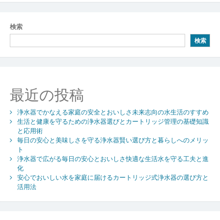
ナ
ビ
検索
ゲ
検索
ー
シ
ョ
最近の投稿
ン
浄水器でかなえる家庭の安全とおいしさ未来志向の水生活のすすめ
生活と健康を守るための浄水器選びとカートリッジ管理の基礎知識
と応用術
毎日の安心と美味しさを守る浄水器賢い選び方と暮らしへのメリッ
ト
浄水器で広がる毎日の安心とおいしさ快適な生活水を守る工夫と進
化
安心でおいしい水を家庭に届けるカートリッジ式浄水器の選び方と
活用法