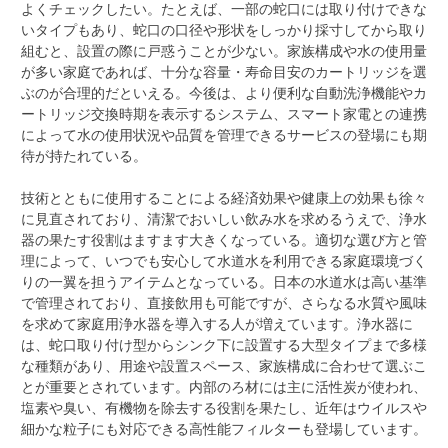
よくチェックしたい。たとえば、一部の蛇口には取り付けできな
いタイプもあり、蛇口の口径や形状をしっかり採寸してから取り
組むと、設置の際に戸惑うことが少ない。家族構成や水の使用量
が多い家庭であれば、十分な容量・寿命目安のカートリッジを選
ぶのが合理的だといえる。今後は、より便利な自動洗浄機能やカ
ートリッジ交換時期を表示するシステム、スマート家電との連携
によって水の使用状況や品質を管理できるサービスの登場にも期
待が持たれている。
技術とともに使用することによる経済効果や健康上の効果も徐々
に見直されており、清潔でおいしい飲み水を求めるうえで、浄水
器の果たす役割はますます大きくなっている。適切な選び方と管
理によって、いつでも安心して水道水を利用できる家庭環境づく
りの一翼を担うアイテムとなっている。日本の水道水は高い基準
で管理されており、直接飲用も可能ですが、さらなる水質や風味
を求めて家庭用浄水器を導入する人が増えています。浄水器に
は、蛇口取り付け型からシンク下に設置する大型タイプまで多様
な種類があり、用途や設置スペース、家族構成に合わせて選ぶこ
とが重要とされています。内部のろ材には主に活性炭が使われ、
塩素や臭い、有機物を除去する役割を果たし、近年はウイルスや
細かな粒子にも対応できる高性能フィルターも登場しています。