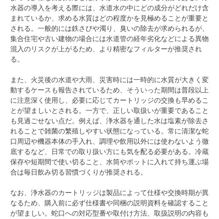
水器の導入を考える際には、水道水の中にどの成分がどれだけ含
まれているか、求める水質はどの程度かを見極めることが重要と
される。一般的には鉄さびや濁り、臭いの除去が求められるが、
集合住宅や古い建物の場合には水道管の経年劣化などによる異物
混入のリスクが上がるため、より精密なフィルターが推奨され
る。
また、火災後の水道や大雨、災害時には一時的に水質が大きく変
動するケースも報告されているため、そういった期間は普段以上
に注意深く使用し、必要に応じてカートリッジの交換も早めるこ
とが望ましいとされる。一方で、正しい取扱いが重要であること
も見過ごせない点だ。例えば、浄水器を通した水は塩素が除去さ
れることで雑菌の繁殖しやすい状態になっている。常に清潔な蛇
口周辺や機器本体の手入れ、調理や飲用以外には使わないよう徹
底するなど、日常での取り扱い方にも気を配る必要がある。冷蔵
保存や短期間で使い切ること、水筒やポットに入れて持ち運ぶ場
合は毎日飲み切る習慣づくりが推奨される。
なお、浄水器のカートリッジは製品によって仕様や交換時期が異
なるため、購入前に必ず仕様書や同梱の説明資料を確認すること
が望ましい。蛇口への対応型番や取付け方法、取扱説明の内容も