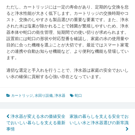
ただし、カートリッジには一定の寿命があり、定期的な交換を怠
ると浄水性能が大きく低下します。カートリッジの交換時期やコ
スト、交換のしやすさも製品選びの重要な要素です。また、浄水
された水は塩素が除かれることで雑菌が繁殖しやすいため、浄水
器本体や蛇口の衛生管理、短期間での使い切りが求められます。
設置前には蛇口の形状や対応型番を確認し、家庭の水の使用量や
目的に合った機種を選ぶことが大切です。最近ではスマート家電
との連携や自動お知らせ機能など、より便利な機能も登場してい
ます。
適切な選定と手入れを行うことで、浄水器は家庭の安全でおいし
い水の確保に貢献する心強い存在となっています。
カートリッジ
,
水回り設備
,
浄水器
蛇口
投
浄水器が変える水の価値安全
家族の暮らしを支える安全でお
でおいしい暮らしを支える最新
いしい水と浄水器選びの新常識
稿
事情