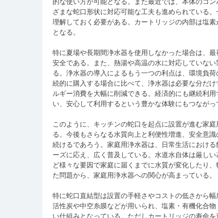
的な使い方が可能となる。また最近では、本体のコン
ざまな蛇口形状に対応可能な工夫も進められている。
理解しておく必要がある。カートリッジの内部は塩素
となる。
特に夏場や長期間浄水器を使用しなかった場合は、最
安全である。また、熱湯や高温の水に対応していない
る。浄水器の導入によるもう一つの利点は、環境負荷
続的に購入する場合に比べて、浄水器は必要な分だけ
ルギー消費を大幅に削減できる。経済的にも継続利用
い、安心して利用するという豊かな体験にもつながっ
このように、キッチンの蛇口を起点に設置が進む家庭
る。今後もさらなる水質向上と利便性増進、安全意識
続けるであろう。家庭用浄水器は、日常生活における
ーズに応え、広く普及している。水道水自体は厳しい
ど様々な要因で家庭に届くまでに水質が変化したり、
た問題から、家庭用浄水器への関心が高まっている。
特に蛇口直結型は設置の手軽さやコストの低さから幅
活性炭や中空糸膜などが用いられ、塩素・有機化合物
い仕組みとなっている。ただしカートリッジの寿命を