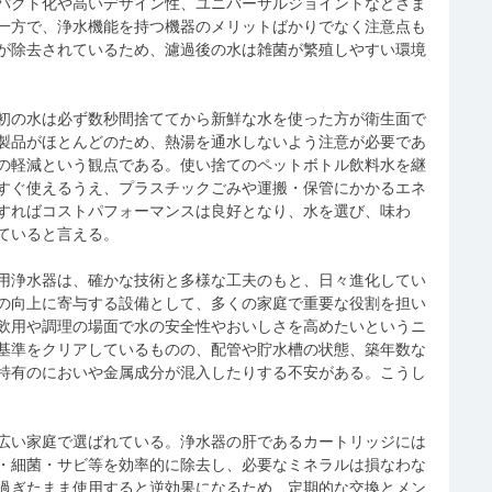
パクト化や高いデザイン性、ユニバーサルジョイントなどさま
一方で、浄水機能を持つ機器のメリットばかりでなく注意点も
が除去されているため、濾過後の水は雑菌が繁殖しやすい環境
初の水は必ず数秒間捨ててから新鮮な水を使った方が衛生面で
製品がほとんどのため、熱湯を通水しないよう注意が必要であ
の軽減という観点である。使い捨てのペットボトル飲料水を継
すぐ使えるうえ、プラスチックごみや運搬・保管にかかるエネ
すればコストパフォーマンスは良好となり、水を選び、味わ
ていると言える。
用浄水器は、確かな技術と多様な工夫のもと、日々進化してい
の向上に寄与する設備として、多くの家庭で重要な役割を担い
飲用や調理の場面で水の安全性やおいしさを高めたいというニ
基準をクリアしているものの、配管や貯水槽の状態、築年数な
特有のにおいや金属成分が混入したりする不安がある。こうし
広い家庭で選ばれている。浄水器の肝であるカートリッジには
・細菌・サビ等を効率的に除去し、必要なミネラルは損なわな
過ぎたまま使用すると逆効果になるため、定期的な交換とメン