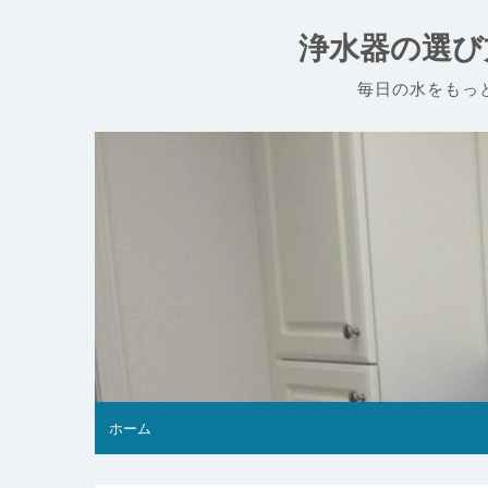
コ
ン
浄水器の選び
テ
ン
毎日の水をもっ
ツ
へ
ス
キ
ッ
プ
ホーム