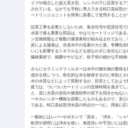
イプや独立した据え置き型、シンクの下に設置するア
されている。なかでも手軽に導入できる蛇口直結型が
ートリッジユニットを簡単に装着して使用することが
設置工事を必要としないため、集合住宅や賃貸住宅で
水器で最も重要な部品は、やはりカートリッジである
ン交換樹脂など複数の濾過素材が組み込まれており、
炭による濾過は、水道水中の塩素やカビ臭、有機化合
いにも影響するミネラルなどを損なわずに余分なにお
繊維素材で、細菌やサビなど、粒子状の細かな不純物
さらにセラミックフィルターは水中の微生物の繁殖を
成分を残しつつ、衛生的な水を確保するのに有効とさ
水の水質などによって変動するが、目安としておよそ
庭では、ついついカートリッジの交換時期を過ぎてし
と、逆に水質の劣化や濾過効率の低下を招きかねない
ーやカレンダー機能を搭載したものもあるので、安心
である。蛇口直結型浄水器の利点の一つに、用途に応
一般的にはレバーやボタンで「原水」「浄水」「シャ
飲用や調理には浄水を使い、食器洗いや手洗いには原