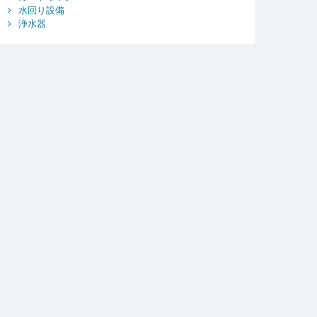
水回り設備
浄水器