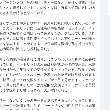
ンダーシンク型、その他ピッチャー式など、多様な形状が用意
もっとも普及している。このタイプは、家庭の蛇口に専用のカ
できる点が特徴となっている。
暮らす人にも導入しやすく、費用も比較的抑えられている。浄
。このカートリッジには活性炭や中空糸膜、セラミック、イオ
不純物の種類や目的によって最適なものが選ばれている。活性
物を強力に吸着する性能を持っており、お茶やコーヒーの味わ
いを除去することができる。中空糸膜は微細な孔を持つ特殊な
を物理的に除去する役割を果たす。
抑える効果が注目されており、ミネラルといった身体に必要な
れている。カートリッジの寿命は利用状況や水の使用量、水道
数か月から半年程度での交換が必要とされている。数多くの家
まいがちだが、フィルターに吸着された物質が限界値を超える
。製品によっては交換タイミングが一目で分かるインジケータ
して長く使用するためには定期的な交換とメンテナンスが重要
じて水流を切り替えられる工夫が挙げられる。
ワー」などいくつかのモードが選択できるようになっている。
水モードを利用することで、カートリッジ消耗も抑えられ経済